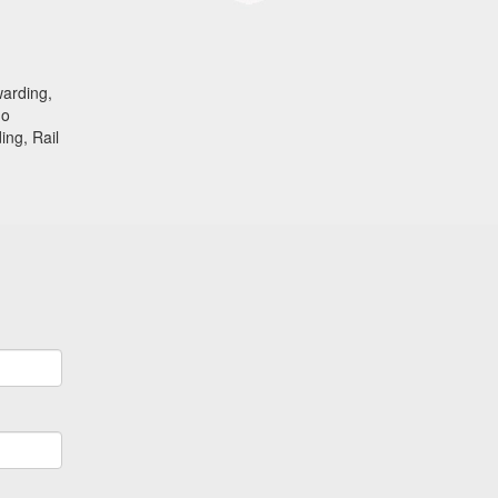
warding,
go
ing, Rail