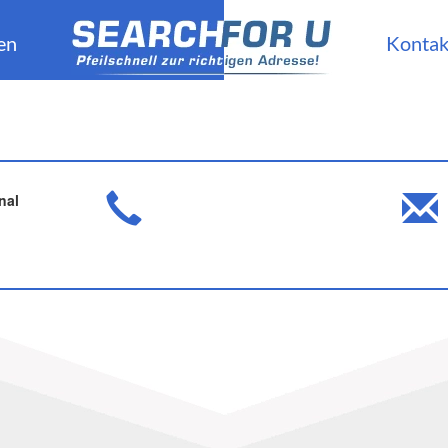
en
Kontak
nal