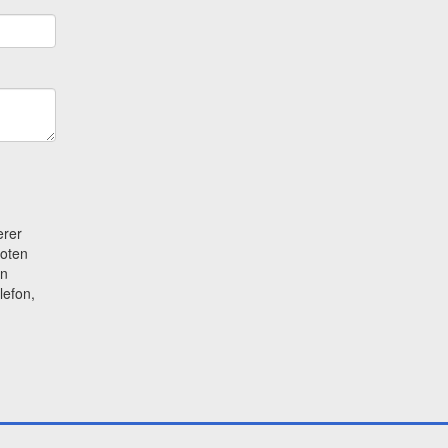
erer
boten
en
lefon,