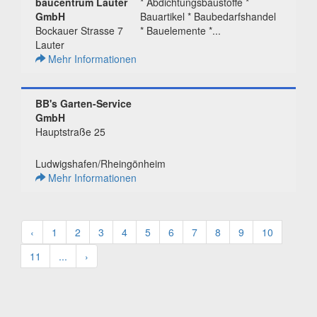
baucentrum Lauter
* Abdichtungsbaustoffe *
GmbH
Bauartikel * Baubedarfshandel
Bockauer Strasse 7
* Bauelemente *...
Lauter
Mehr Informationen
BB's Garten-Service
GmbH
Hauptstraße 25
Ludwigshafen/Rheingönheim
Mehr Informationen
‹
1
2
3
4
5
6
7
8
9
10
11
...
›