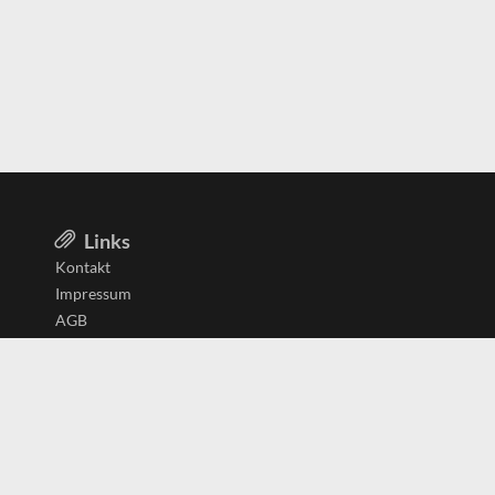
Links
Kontakt
Impressum
AGB
Datenschutzerklärung
Aktiv in
Belgien
Deutschland
Niederlande