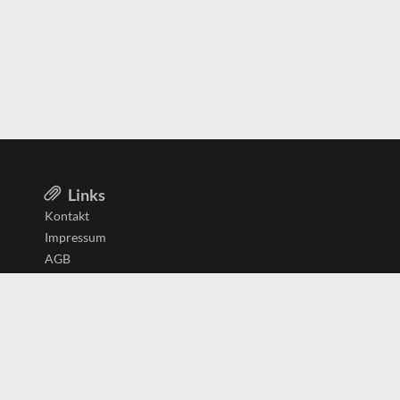
Links
Kontakt
Impressum
AGB
Datenschutzerklärung
Aktiv in
Belgien
Deutschland
Niederlande