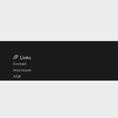
Links
Kontakt
Impressum
AGB
Datenschutzerklärung
Aktiv in
Belgien
Deutschland
Niederlande