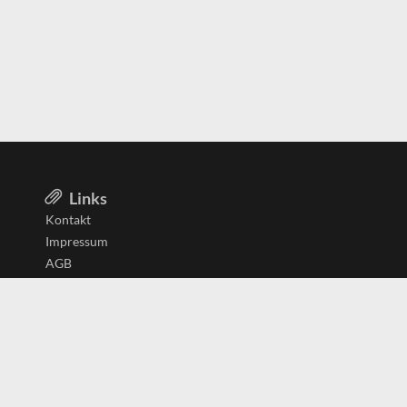
Links
Kontakt
Impressum
AGB
Datenschutzerklärung
Aktiv in
Belgien
Deutschland
Niederlande