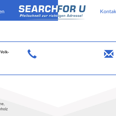
en
Kontak
Volk-
me,
nholz