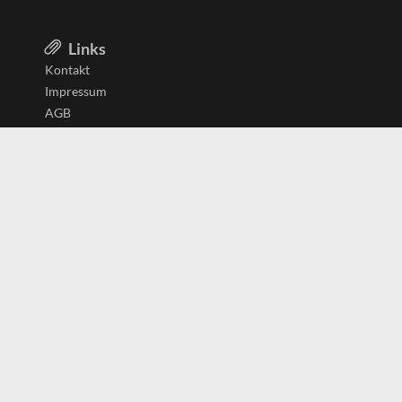
Links
Kontakt
Impressum
AGB
Datenschutzerklärung
Aktiv in
Belgien
Deutschland
Niederlande
Österreich
Schweiz
Copyright
(c) 2026 Copyrights
SearchForU.de