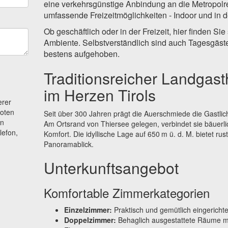
eine verkehrsgünstige Anbindung an die Metropol
umfassende Freizeitmöglichkeiten - Indoor und in d
Ob geschäftlich oder in der Freizeit, hier finden S
Ambiente. Selbstverständlich sind auch Tagesgäst
bestens aufgehoben.
Traditionsreicher Landgast
im Herzen Tirols
erer
boten
Seit über 300 Jahren prägt die Auer­schmiede die Gastlich
en
Am Ortsrand von Thiersee gelegen, verbindet sie bäuerl
lefon,
Komfort. Die idyllische Lage auf 650 m ü. d. M. bietet rus
Panoramablick.
Unterkunftsangebot
Komfortable Zimmerkategorien
Einzelzimmer:
Praktisch und gemütlich eingerichtet
Doppelzimmer:
Behaglich ausgestattete Räume mi