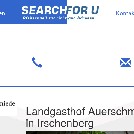
en
Kontak
Landgasthof Auersch
in Irschenberg