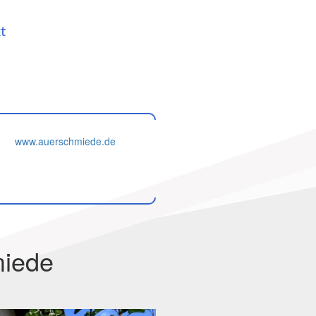
t
www.auerschmiede.de
miede