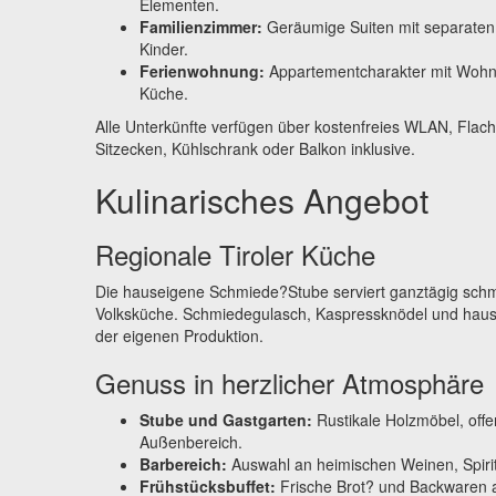
Elementen.
Familienzimmer:
Geräumige Suiten mit separaten S
Kinder.
Ferienwohnung:
Appartementcharakter mit Wohn-
Küche.
Alle Unterkünfte verfügen über kostenfreies WLAN, Flach
Sitzecken, Kühlschrank oder Balkon inklusive.
Kulinarisches Angebot
Regionale Tiroler Küche
Die hauseigene Schmiede?Stube serviert ganztägig schm
Volksküche. Schmiedegulasch, Kaspressknödel und ha
der eigenen Produktion.
Genuss in herzlicher Atmosphäre
Stube und Gastgarten:
Rustikale Holzmöbel, off
Außenbereich.
Barbereich:
Auswahl an heimischen Weinen, Spirit
Frühstücksbuffet:
Frische Brot? und Backwaren 