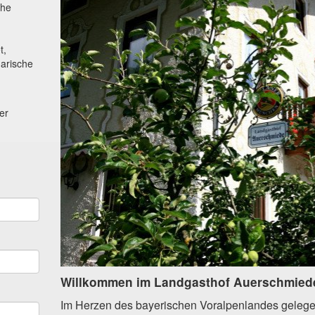
che
,
t,
narische
er
Willkommen im Landgasthof Auerschmied
Im Herzen des bayerischen Voralpenlandes gelege