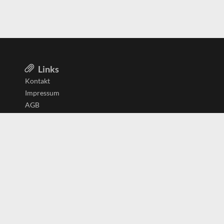
Links
Kontakt
Impressum
AGB
Datenschutzerklärung
Aktiv in
Belgien
Deutschland
Niederlande
Österreich
Schweiz